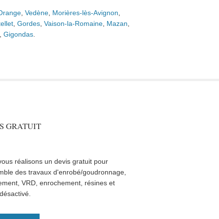
Orange
,
Vedène
,
Morières-lès-Avignon
,
ellet
,
Gordes
,
Vaison-la-Romaine
,
Mazan
,
,
Gigondas
.
S GRATUIT
ous réalisons un devis gratuit pour
mble des travaux d'enrobé/goudronnage,
ement, VRD, enrochement, résines et
désactivé.