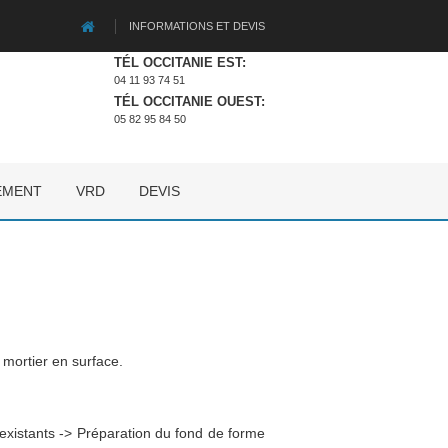
INFORMATIONS ET DEVIS
TÉL OCCITANIE EST:
04 11 93 74 51
TÉL OCCITANIE OUEST:
05 82 95 84 50
EMENT
VRD
DEVIS
 mortier en surface.
existants -> Préparation du fond de forme