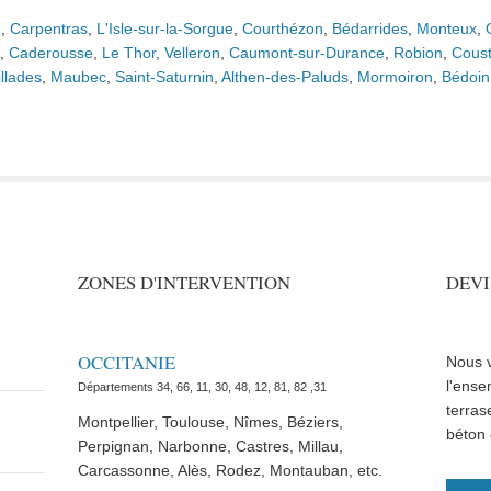
n
,
Carpentras
,
L'Isle-sur-la-Sorgue
,
Courthézon
,
Bédarrides
,
Monteux
,
,
Caderousse
,
Le Thor
,
Velleron
,
Caumont-sur-Durance
,
Robion
,
Coust
illades
,
Maubec
,
Saint-Saturnin
,
Althen-des-Paluds
,
Mormoiron
,
Bédoin
ZONES D'INTERVENTION
DEVI
OCCITANIE
Nous v
l'ense
Départements 34, 66, 11, 30, 48, 12, 81, 82 ,31
terras
Montpellier, Toulouse, Nîmes, Béziers,
béton 
Perpignan, Narbonne, Castres, Millau,
Carcassonne, Alès, Rodez, Montauban, etc.