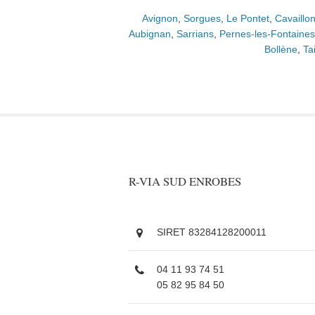
Avignon
,
Sorgues
,
Le Pontet
,
Cavaillo
Aubignan
,
Sarrians
,
Pernes-les-Fontaines
Bollène
,
Ta
R-VIA SUD ENROBES
SIRET 83284128200011
04 11 93 74 51
05 82 95 84 50