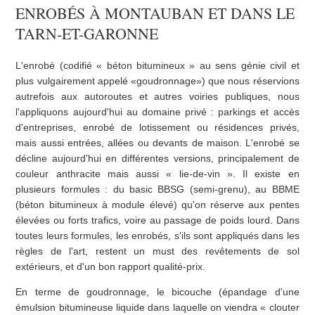
ENROBÉS À MONTAUBAN ET DANS LE
TARN-ET-GARONNE
L'enrobé (codifié « béton bitumineux » au sens génie civil et
plus vulgairement appelé «goudronnage») que nous réservions
autrefois aux autoroutes et autres voiries publiques, nous
l'appliquons aujourd'hui au domaine privé : parkings et accès
d'entreprises, enrobé de lotissement ou résidences privés,
mais aussi entrées, allées ou devants de maison. L'enrobé se
décline aujourd'hui en différentes versions, principalement de
couleur anthracite mais aussi « lie-de-vin ». Il existe en
plusieurs formules : du basic BBSG (semi-grenu), au BBME
(béton bitumineux à module élevé) qu'on réserve aux pentes
élevées ou forts trafics, voire au passage de poids lourd. Dans
toutes leurs formules, les enrobés, s'ils sont appliqués dans les
règles de l'art, restent un must des revêtements de sol
extérieurs, et d'un bon rapport qualité-prix.
En terme de goudronnage, le bicouche (épandage d'une
émulsion bitumineuse liquide dans laquelle on viendra « clouter