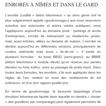
ENROBÉS À NÎMES ET DANS LE GARD
L'enrobé (codifié « béton bitumineux » au sens génie civil et
plus vulgairement appelé «goudronnage») que nous réservions
autrefois aux autoroutes et autres voiries publiques, nous
l'appliquons aujourd'hui au domaine privé : parkings et accès
d'entreprises, enrobé de lotissement ou résidences privés,
mais aussi entrées, allées ou devants de maison. L'enrobé se
décline aujourd'hui en différentes versions, principalement de
couleur anthracite mais aussi « lie-de-vin ». Il existe en
plusieurs formules : du basic BBSG (semi-grenu), au BBME
(béton bitumineux à module élevé) qu'on réserve aux pentes
élevées ou forts trafics, voire au passage de poids lourd. Dans
toutes leurs formules, les enrobés, s'ils sont appliqués dans les
règles de l'art, restent un must des revêtements de sol
extérieurs, et d'un bon rapport qualité-prix.
En terme de goudronnage, le bicouche (épandage d'une
émulsion bitumineuse liquide dans laquelle on viendra « clouter
» des gravillons par compactage) peut également permettre de