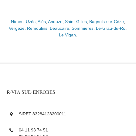
Nîmes
,
Uzès
,
Alès
,
Anduze
,
Saint-Gilles
,
Bagnols-sur-Cèze
,
Vergèze
,
Rémoulins
,
Beaucaire
,
Sommières
,
Le-Grau-du-Roi
,
Le Vigan
.
R-VIA SUD ENROBES
SIRET 83284128200011
04 11 93 74 51