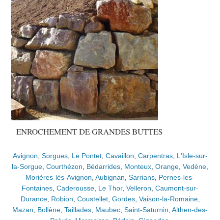
ENROCHEMENT DE GRANDES BUTTES
Avignon
,
Sorgues
,
Le Pontet
,
Cavaillon
,
Carpentras
,
L'Isle-sur-
la-Sorgue
,
Courthézon
,
Bédarrides
,
Monteux
,
Orange
,
Vedène
,
Morières-lès-Avignon
,
Aubignan
,
Sarrians
,
Pernes-les-
Fontaines
,
Caderousse
,
Le Thor
,
Velleron
,
Caumont-sur-
Durance
,
Robion
,
Coustellet
,
Gordes
,
Vaison-la-Romaine
,
Mazan
,
Bollène
,
Taillades
,
Maubec
,
Saint-Saturnin
,
Althen-des-