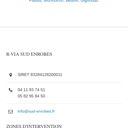
Paluds
,
Mormoiron
,
Bédoin
,
Gigondas
.
R-VIA SUD ENROBES
SIRET 83284128200011
04 11 93 74 51
05 82 95 84 50
info@sud-enrobes.fr
ZONES D'INTERVENTION