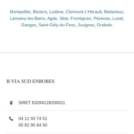
Montpellier
,
Béziers
,
Lodève
,
Clermont-L'Hérault
,
Bédarieux
,
Lamalou-les-Bains
,
Agde
,
Sète
,
Frontignan
,
Pézenas
,
Lunel
,
Ganges
,
Saint-Gély-du-Fesc
,
Juvignac
,
Grabels
.
R-VIA SUD ENROBES
SIRET 83284128200011
04 11 93 74 51
05 82 95 84 50