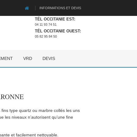
INFORMATIONS ET DEVIS
TÉL OCCITANIE EST:
04 11 93 74 51
TÉL OCCITANIE OUEST:
05 82 95 84 50
EMENT
VRD
DEVIS
GARONNE
 fins type quartz ou marbre collés les uns
ue les niveaux n’autorisent qu’une fine
pante et facilement nettoyable.