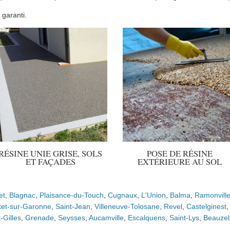
 garanti.
RÉSINE UNIE GRISE, SOLS
POSE DE RÉSINE
ET FAÇADES
EXTÉRIEURE AU SOL
et
,
Blagnac
,
Plaisance-du-Touch
,
Cugnaux
,
L'Union
,
Balma
,
Ramonvill
tet-sur-Garonne
,
Saint-Jean
,
Villeneuve-Tolosane
,
Revel
,
Castelginest
-Gilles
,
Grenade
,
Seysses
,
Aucamville
,
Escalquens
,
Saint-Lys
,
Beauzel