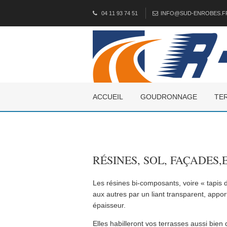
04 11 93 74 51
INFO@SUD-ENROBES.F
ACCUEIL
GOUDRONNAGE
TE
RÉSINES, SOL, FAÇADES
Les résines bi-composants, voire « tapis d
aux autres par un liant transparent, appor
épaisseur.
Elles habilleront vos terrasses aussi bien