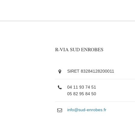
R-VIA SUD ENROBES
SIRET 83284128200011
04 11 93 74 51
05 82 95 84 50
info@sud-enrobes.fr