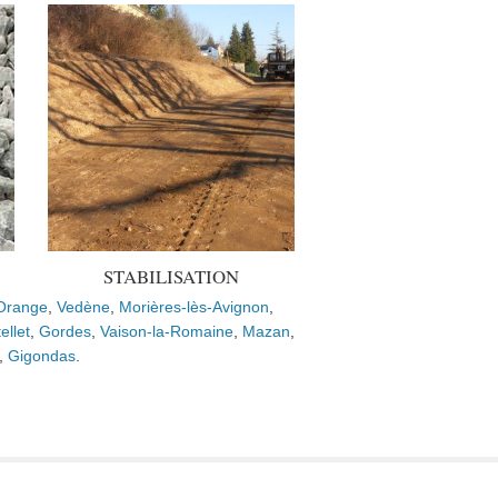
STABILISATION
Orange
,
Vedène
,
Morières-lès-Avignon
,
ellet
,
Gordes
,
Vaison-la-Romaine
,
Mazan
,
,
Gigondas
.