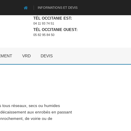
INFORMATIONS ET DEVIS
TÉL OCCITANIE EST:
04 11 93 74 51
TÉL OCCITANIE OUEST:
05 82 95 84 50
EMENT
VRD
DEVIS
ns tous réseaux, secs ou humides
s du décaissement aux enrobés en passant
'enrochement, de voirie ou de