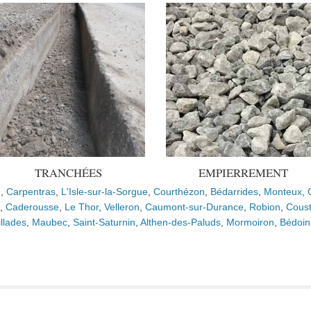
TRANCHÉES
EMPIERREMENT
n
,
Carpentras
,
L'Isle-sur-la-Sorgue
,
Courthézon
,
Bédarrides
,
Monteux
,
,
Caderousse
,
Le Thor
,
Velleron
,
Caumont-sur-Durance
,
Robion
,
Coust
illades
,
Maubec
,
Saint-Saturnin
,
Althen-des-Paluds
,
Mormoiron
,
Bédoin