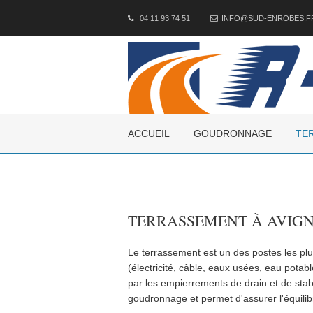
04 11 93 74 51
INFO@SUD-ENROBES.F
ACCUEIL
GOUDRONNAGE
TE
TERRASSEMENT À AVIGN
Le terrassement est un des postes les pl
(électricité, câble, eaux usées, eau potab
par les empierrements de drain et de stabi
goudronnage et permet d'assurer l'équilibre