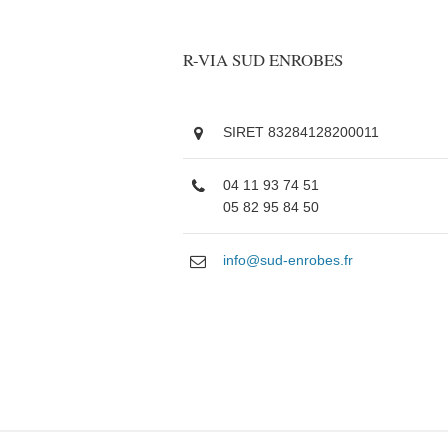
R-VIA SUD ENROBES
SIRET 83284128200011
04 11 93 74 51
05 82 95 84 50
info@sud-enrobes.fr