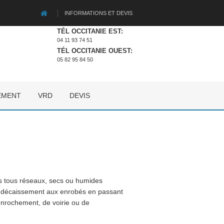
INFORMATIONS ET DEVIS
TÉL OCCITANIE EST:
04 11 93 74 51
TÉL OCCITANIE OUEST:
05 82 95 84 50
EMENT
VRD
DEVIS
ns tous réseaux, secs ou humides
s du décaissement aux enrobés en passant
'enrochement, de voirie ou de