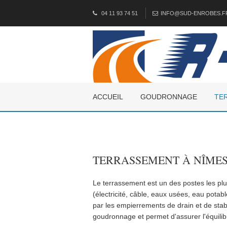
04 11 93 74 51
INFO@SUD-ENROBES.F
ACCUEIL
GOUDRONNAGE
TE
TERRASSEMENT À NÎMES
Le terrassement est un des postes les pl
(électricité, câble, eaux usées, eau potab
par les empierrements de drain et de stabi
goudronnage et permet d'assurer l'équilibre