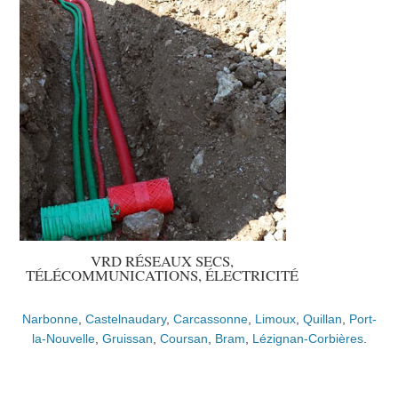
VRD RÉSEAUX SECS,
TÉLÉCOMMUNICATIONS, ÉLECTRICITÉ
Narbonne
,
Castelnaudary
,
Carcassonne
,
Limoux
,
Quillan
,
Port-
la-Nouvelle
,
Gruissan
,
Coursan
,
Bram
,
Lézignan-Corbières
.